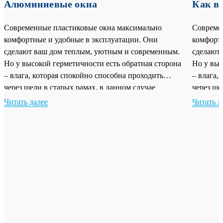
Алюминиевые окна
Как в
Современные пластиковые окна максимально
Совреме
комфортные и удобные в эксплуатации. Они
комфорт
сделают ваш дом теплым, уютным и современным.
сделают
Но у высокой герметичности есть обратная сторона
Но у выс
– влага, которая спокойно способна проходить
– влага,
через щели в старых рамах, в данном случае
через ще
оседает на стеклах с образованием конденсата.
оседает 
Читать далее
Читать д
Постоянное запотевание окон – одна из главных
Постоянн
причин обращения в специализированный […]
причин 