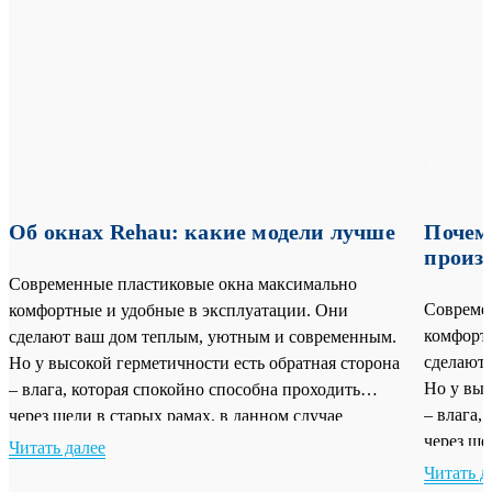
Об окнах Rehau: какие модели лучше
Почему
произ
Современные пластиковые окна максимально
Совреме
комфортные и удобные в эксплуатации. Они
комфорт
сделают ваш дом теплым, уютным и современным.
сделают
Но у высокой герметичности есть обратная сторона
Но у выс
– влага, которая спокойно способна проходить
– влага,
через щели в старых рамах, в данном случае
через ще
оседает на стеклах с образованием конденсата.
Читать далее
оседает 
Постоянное запотевание окон – одна из главных
Читать д