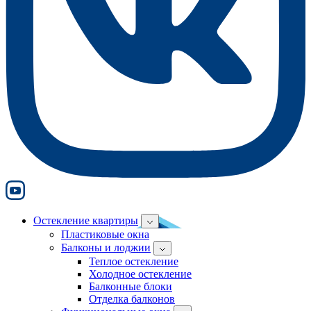
Остекление квартиры
Пластиковые окна
Балконы и лоджии
Теплое остекление
Холодное остекление
Балконные блоки
Отделка балконов