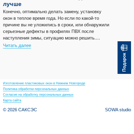
лучше
Конечно, оптимально делать замену, установку
окон в теплое время года. Но если по какой-то
причине вы не уложились в сроки, или обнаружили
серьезные дефекты в профилях ПВХ после
наступления зимы, ситуацию можно решить.
Рассмотрим особенности установки окон в морозы
Читать далее
и основные рекомендации специалистов.
Подарок
Работайте с проемами по очереди Во время
замены окон ПВХ работа ведется […]
Изготовление пластиковых окон в Нижнем Новгороде
Политика обработки персональных данных
Согласие на обработку персональных данных
Карта сайта
© 2026 САКСЭС
SOWA studio