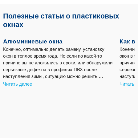
Полезные статьи о пластиковых
окнах
Алюминиевые окна
Как в
Конечно, оптимально делать замену, установку
Конечно
окон в теплое время года. Но если по какой-то
окон в т
причине вы не уложились в сроки, или обнаружили
причине
серьезные дефекты в профилях ПВХ после
серьезн
наступления зимы, ситуацию можно решить.
наступл
Рассмотрим особенности установки окон в морозы
Рассмот
Читать далее
Читать 
и основные рекомендации специалистов.
и основ
Работайте с проемами по очереди Во время
Работай
замены окон ПВХ работа ведется […]
замены 